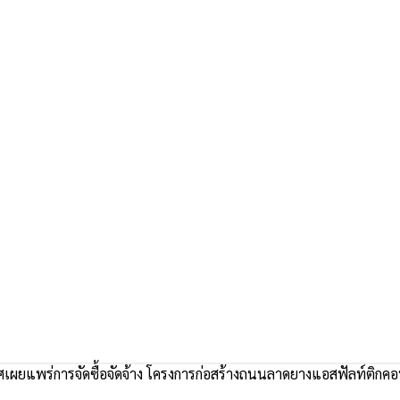
ผยแพร่การจัดซื้อจัดจ้าง โครงการก่อสร้างถนนลาดยางแอสฟัลท์ติกคอนก