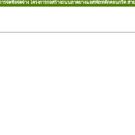
รจัดซื้อจัดจ้าง โครงการก่อสร้างถนนลาดยางแอสฟัลท์ติกคอนกรีต สายอ่า